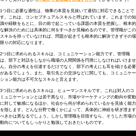
1つ目に必要な適性は、物事の本質を見抜いて適切に対応できることで
す。これは、コンセプチュアルスキルと呼ばれています。これまでの知
識や経験をもとに、目の前で起こっている課題の本質を把握し、根本的
な解決のためには具体的に何をすべきか見極めるのです。管理職がこの
スキルを持っていなければ、問題が起きても根本的に解決できずその場
限りの対応になります。
2つ目に求められるスキルは、コミュニケーション能力です。管理職
は、部下と対話をしながら職場の人間関係を円滑にしなければいけませ
ん。自分の考えを伝達するだけでなく、部下の考えにも耳を傾ける必要
があるでしょう。また、取引先との交渉などに関しても、コミュニケー
ション能力は不可欠なスキルと言えます。
3つ目に求められるスキルは、ヒューマンスキルです。これは対人のコ
ミュニケーションとは若干異なり、市場やマーケティングの動向や変動
に対して敏感になるほか、社会から何が求められているかを見抜く能力
を指します。どんな分野で働くかによって、具体的に神経を研ぎ澄ます
べきかは異なるでしょう。しかし管理職を目指すなら、そうした市場の
動向についてもしっかりと勉強しておきたいものです。