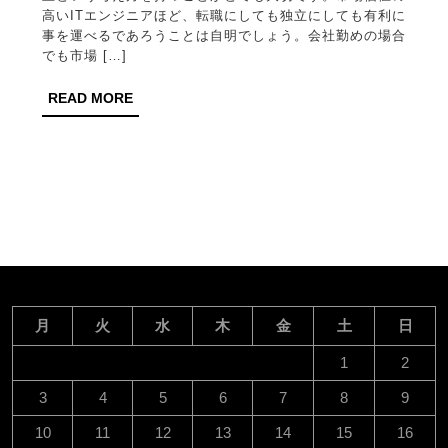
ア
高いITエンジニアほど、転職にしても独立にしても有利に
事を運べるであろうことは自明でしょう。会社勤めの場合
形
でも市場 […]
成
READ
READ MORE
の
MORE
鍵
と
な
る
市
場
価
月
火
水
木
金
土
日
値
1
2
の
3
4
5
6
7
8
9
向
10
11
12
13
14
15
16
上