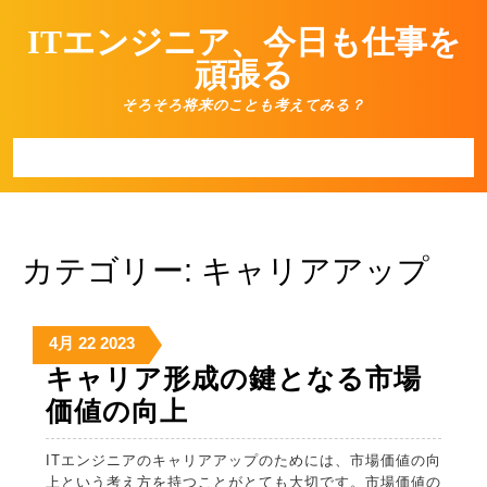
Skip
ITエンジニア、今日も仕事を
to
content
頑張る
そろそろ将来のことも考えてみる？
Open
Button
カテゴリー:
キャリアアップ
2023/04/22
2023/04/22
2023/04/22
4月
22
2023
キャリア形成の鍵となる市場
キ
価値の向上
ャ
ITエンジニアのキャリアアップのためには、市場価値の向
リ
上という考え方を持つことがとても大切です。市場価値の